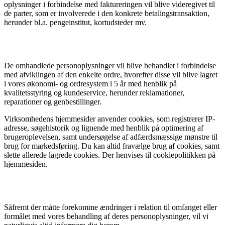
oplysninger i forbindelse med faktureringen vil blive videregivet til
de parter, som er involverede i den konkrete betalingstransaktion,
herunder bl.a. pengeinstitut, kortudsteder mv.
De omhandlede personoplysninger vil blive behandlet i forbindelse
med afviklingen af den enkelte ordre, hvorefter disse vil blive lagret
i vores økonomi- og ordresystem i 5 år med henblik på
kvalitetsstyring og kundeservice, herunder reklamationer,
reparationer og genbestillinger.
Virksomhedens hjemmesider anvender cookies, som registrerer IP-
adresse, søgehistorik og lignende med henblik på optimering af
brugeroplevelsen, samt undersøgelse af adfærdsmæssige mønstre til
brug for markedsføring. Du kan altid fravælge brug af cookies, samt
slette allerede lagrede cookies. Der henvises til cookiepolitikken på
hjemmesiden.
Såfremt der måtte forekomme ændringer i relation til omfanget eller
formålet med vores behandling af deres personoplysninger, vil vi