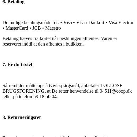
6. Betaling
De mulige betalingsmåder er: • Visa • Visa / Dankort • Visa Electron
• MasterCard • JCB • Maestro
Betaling hæves fra kortet når bestillingen afhentes. Varen er
reserveret indtil at den afhentes i butikken.
7. Er du i tvivl
Såfremt der måtte opstå tvivlsspørgsmål, anbefaler TØLLØSE
BRUGSFORENING, at De retter henvendelse til 04511@coop.dk
eller på telefon 59 18 50 04.
8. Returneringsret