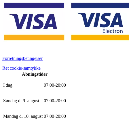
Forretningsbetingelser
Ret cookie-samtykke
Åbningstider
I dag
0
7
:
0
0
-
20
:
0
0
Søndag d. 9. august
0
7
:
0
0
-
20
:
0
0
Mandag d. 10. august
0
7
:
0
0
-
20
:
0
0